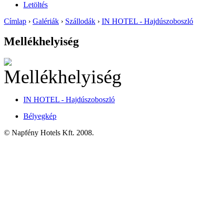
Letöltés
Címlap
›
Galériák
›
Szállodák
›
IN HOTEL - Hajdúszoboszló
Mellékhelyiség
IN HOTEL - Hajdúszoboszló
Bélyegkép
© Napfény Hotels Kft. 2008.