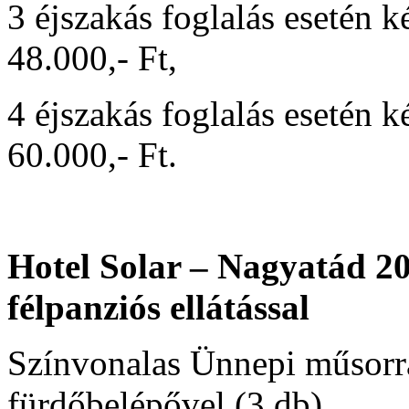
3 éjszakás foglalás eseté
48.000,- Ft,
4 éjszakás foglalás eseté
60.000,- Ft.
Hotel Solar – Nagyatád 20
félpanziós ellátással
Színvonalas Ünnepi műsorra
fürdőbelépővel (3 db)