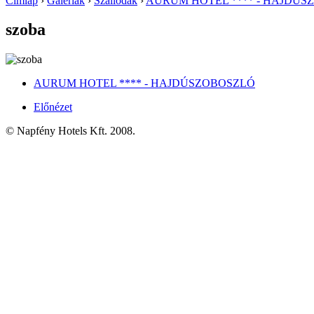
Címlap
›
Galériák
›
Szállodák
›
AURUM HOTEL **** - HAJDÚS
szoba
AURUM HOTEL **** - HAJDÚSZOBOSZLÓ
Előnézet
© Napfény Hotels Kft. 2008.