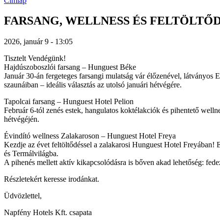
Címlap
FARSANG, WELLNESS ÉS FELTÖLTŐ
2026, január 9 - 13:05
Tisztelt Vendégünk!
Hajdúszoboszlói farsang – Hunguest Béke
Január 30-án fergeteges farsangi mulatság vár élőzenével, látványos
szaunáiban – ideális választás az utolsó januári hétvégére.
Tapolcai farsang – Hunguest Hotel Pelion
Február 6-tól zenés estek, hangulatos koktélakciók és pihentető welln
hétvégéjén.
Évindító wellness Zalakaroson – Hunguest Hotel Freya
Kezdje az évet feltöltődéssel a zalakarosi Hunguest Hotel Freyában! Ex
és Termálvilágba.
A pihenés mellett aktív kikapcsolódásra is bőven akad lehetőség: fede
Részletekért keresse irodánkat.
Üdvözlettel,
Napfény Hotels Kft. csapata