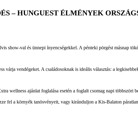
DÉS – HUNGUEST ÉLMÉNYEK ORSZÁG
 Elvis show-val és ünnepi ínyencségekkel. A pénteki pörgést másnap tö
ess várja vendégeket. A családosoknak is ideális választás: a legkiseb
tra wellness ajánlat foglalása esetén a foglalt csomag napi többszöri b
zze fel a környék tanösvényeit, vagy kiránduljon a Kis-Balaton páratlan